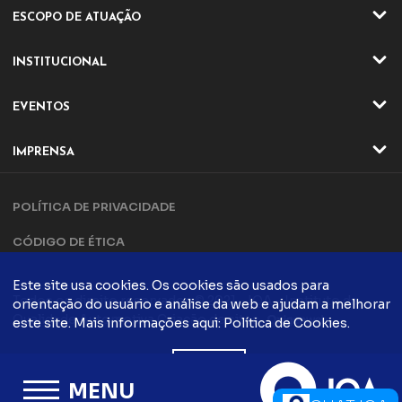
ESCOPO DE ATUAÇÃO
ATIVIDADES
INSTITUCIONAL
SETORES
QUEM SOMOS
EVENTOS
ATUAÇÃO
EVENTOS ONLINE
DIRETORIA E CONSELHO
IMPRENSA
EVENTO ONLINE
DIFERENCIAIS IQA
NOTÍCIAS
TRILHA DA QUALIDADE
PARCERIAS
POLÍTICA DE PRIVACIDADE
ARTIGOS
COMPLIANCE
CONTATO
CÓDIGO DE ÉTICA
POLÍTICA DA QUALIDADE
EVENTOS PRESENCIAIS
CADASTRO
EVENTO PRESENCIAIS
Este site usa cookies. Os cookies são usados ​​para
FALE CONOSCO
Todos os direito reservados © 2021 - IQA - Instituto da
orientação do usuário e análise da web e ajudam a melhorar
FÓRUM DA QUALIDADE
COMUNICAÇÃO
Qualidade Automotiva
Criação de sites
este site. Mais informações aqui:
Política de Cookies
.
CONTATO
PODCASTS
QUALIDADE
ACEITO
BLOG IQA
TRABALHE CONOSCO
MENU
INFORMATIVOS IQA