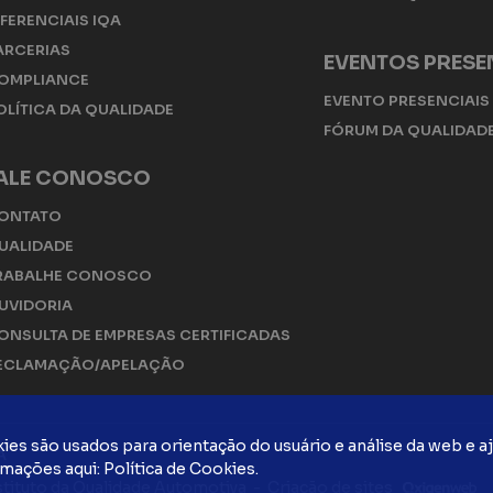
IFERENCIAIS IQA
ARCERIAS
EVENTOS PRESE
OMPLIANCE
EVENTO PRESENCIAIS
OLÍTICA DA QUALIDADE
FÓRUM DA QUALIDAD
ALE CONOSCO
ONTATO
UALIDADE
RABALHE CONOSCO
UVIDORIA
ONSULTA DE EMPRESAS CERTIFICADAS
ECLAMAÇÃO/APELAÇÃO
ies são usados ​​para orientação do usuário e análise da web e 
A
rmações aqui:
Política de Cookies
.
nstituto da Qualidade Automotiva
-
Criação de sites