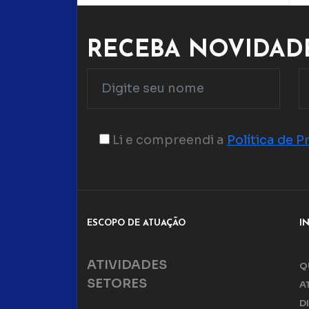
RECEBA NOVIDADE
Li e compreendi a
Política de P
ESCOPO DE ATUAÇÃO
I
ATIVIDADES
Q
SETORES
A
D