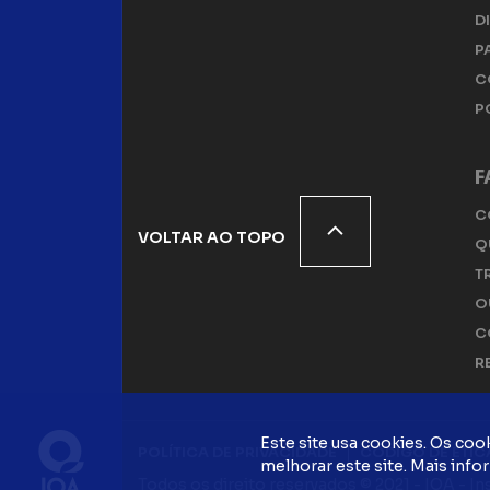
D
P
C
P
F
C
VOLTAR AO TOPO
Q
T
O
C
R
Este site usa cookies. Os cook
POLÍTICA DE PRIVACIDADE
CÓDIGO DE ÉTIC
melhorar este site. Mais info
Todos os direito reservados © 2021 - IQA - I