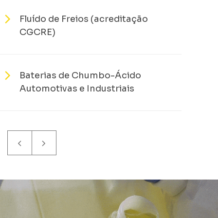
Fluído de Freios (acreditação
Aná
CGCRE)
Aut
Baterias de Chumbo-Ácido
Aná
Automotivas e Industriais