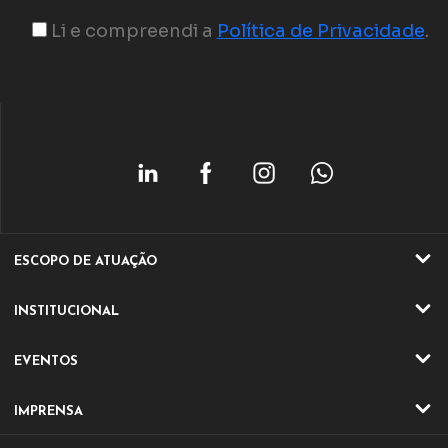
Li e compreendi a
Política de Privacidade
.
ESCOPO DE ATUAÇÃO
ATIVIDADES
INSTITUCIONAL
SETORES
QUEM SOMOS
EVENTOS
ATUAÇÃO
EVENTOS ONLINE
DIRETORIA E CONSELHO
IMPRENSA
EVENTO ONLINE
DIFERENCIAIS IQA