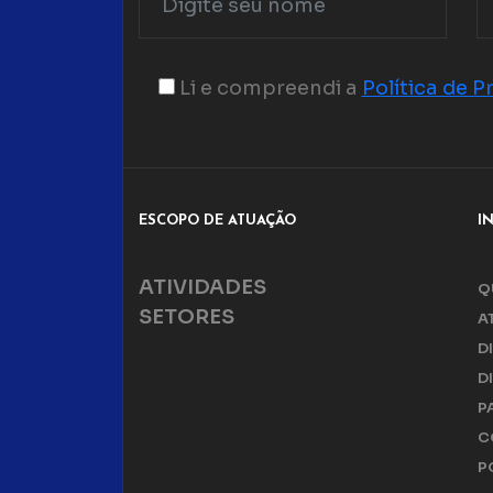
Li e compreendi a
Política de P
ESCOPO DE ATUAÇÃO
I
ATIVIDADES
Q
SETORES
A
D
D
P
C
P