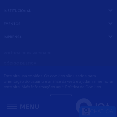
ATIVIDADES
INSTITUCIONAL
SETORES
QUEM SOMOS
EVENTOS
ATUAÇÃO
EVENTOS ONLINE
DIRETORIA E CONSELHO
IMPRENSA
EVENTO ONLINE
DIFERENCIAIS IQA
NOTÍCIAS
TRILHA DA QUALIDADE
PARCERIAS
POLÍTICA DE PRIVACIDADE
ARTIGOS
COMPLIANCE
CONTATO
CÓDIGO DE ÉTICA
POLÍTICA DA QUALIDADE
EVENTOS PRESENCIAIS
CADASTRO
EVENTO PRESENCIAIS
Este site usa cookies. Os cookies são usados ​​para
FALE CONOSCO
Todos os direito reservados © 2021 - IQA - Instituto da
orientação do usuário e análise da web e ajudam a melhorar
FÓRUM DA QUALIDADE
COMUNICAÇÃO
Qualidade Automotiva
Criação de sites
este site. Mais informações aqui:
Política de Cookies
.
CONTATO
PODCASTS
QUALIDADE
ACEITO
BLOG IQA
TRABALHE CONOSCO
MENU
INFORMATIVOS IQA
CHAT IQA
OUVIDORIA