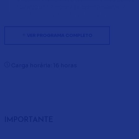
/ Dentro das Amostras e Entre Amostras /
Amostra como Subgrupo Racional.
Outros Modelos de Distribuição:
• Lognormal e Weibull.
VER PROGRAMA COMPLETO
Testes de Hipóteses de uma população:
• Erros tipos I e II. Riscos.
• Tamanho de amostra.
Carga horária: 16 horas
Controle Estatístico do Processo:
• Cartas para Controle de Variáveis e de
Atributos.
Estudo completo da Capacidade do
Processo
IMPORTANTE
• Mini capacidade do Processo
• Capacidade do Processo Continuado: Cp,
Cpk.