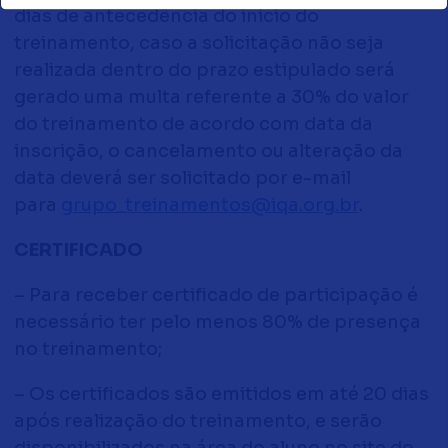
dias de antecedência do início do
treinamento, caso a solicitação não seja
realizada dentro do prazo estipulado será
gerado uma multa referente a 30% do valor
do treinamento de acordo com data da
inscrição, o cancelamento ou alteração da
data deverá ser solicitado por e-mail
para
grupo_treinamentos@iqa.org.br
.
CERTIFICADO
– Para receber certificado de participação é
necessário ter pelo menos 80% de presença
no treinamento;
– Os certificados são emitidos em até 20 dias
após realização do treinamento, e serão