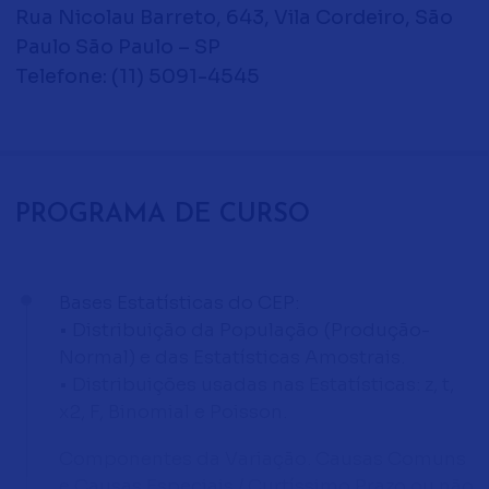
Rua Nicolau Barreto, 643, Vila Cordeiro, São
Paulo São Paulo – SP
Telefone: (11) 5091-4545
PROGRAMA DE CURSO
Bases Estatísticas do CEP:
• Distribuição da População (Produção-
Normal) e das Estatísticas Amostrais.
• Distribuições usadas nas Estatísticas: z, t,
x2, F, Binomial e Poisson.
Componentes da Variação. Causas Comuns
e Causas Especiais / Curtíssimo Prazo ou não