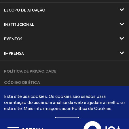
ESCOPO DE ATUAÇÃO
ATIVIDADES
INSTITUCIONAL
SETORES
QUEM SOMOS
EVENTOS
ATUAÇÃO
EVENTOS ONLINE
DIRETORIA E CONSELHO
IMPRENSA
EVENTO ONLINE
DIFERENCIAIS IQA
NOTÍCIAS
TRILHA DA QUALIDADE
PARCERIAS
POLÍTICA DE PRIVACIDADE
ARTIGOS
COMPLIANCE
CONTATO
CÓDIGO DE ÉTICA
POLÍTICA DA QUALIDADE
EVENTOS PRESENCIAIS
CADASTRO
EVENTO PRESENCIAIS
Este site usa cookies. Os cookies são usados ​​para
FALE CONOSCO
Todos os direito reservados © 2021 - IQA - Instituto da
orientação do usuário e análise da web e ajudam a melhorar
FÓRUM DA QUALIDADE
COMUNICAÇÃO
Qualidade Automotiva
Criação de sites
este site. Mais informações aqui:
Política de Cookies
.
CONTATO
PODCASTS
QUALIDADE
ACEITO
BLOG IQA
TRABALHE CONOSCO