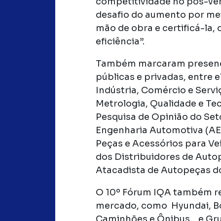
competitividade no pós-ve
desafio do aumento por mei
mão de obra e certificá-la, o
eficiência”.
Também marcaram presença
públicas e privadas, entre 
Indústria, Comércio e Servi
Metrologia, Qualidade e Tec
Pesquisa de Opinião do Seto
Engenharia Automotiva (AEA
Peças e Acessórios para Ve
dos Distribuidores de Auto
Atacadista de Autopeças do
O 10º Fórum IQA também re
mercado, como Hyundai, Bo
Caminhões e Ônibus, e Gru