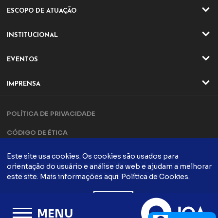
ESCOPO DE ATUAÇÃO
ATIVIDADES
INSTITUCIONAL
SETORES
QUEM SOMOS
EVENTOS
ATUAÇÃO
EVENTOS ONLINE
DIRETORIA E CONSELHO
IMPRENSA
EVENTO ONLINE
DIFERENCIAIS IQA
NOTÍCIAS
TRILHA DA QUALIDADE
PARCERIAS
POLÍTICA DE PRIVACIDADE
ARTIGOS
COMPLIANCE
CONTATO
CÓDIGO DE ÉTICA
POLÍTICA DA QUALIDADE
EVENTOS PRESENCIAIS
CADASTRO
EVENTO PRESENCIAIS
Este site usa cookies. Os cookies são usados ​​para
FALE CONOSCO
Todos os direito reservados © 2021 - IQA - Instituto da
orientação do usuário e análise da web e ajudam a melhorar
FÓRUM DA QUALIDADE
COMUNICAÇÃO
Qualidade Automotiva
Criação de sites
este site. Mais informações aqui:
Política de Cookies
.
CONTATO
PODCASTS
QUALIDADE
ACEITO
BLOG IQA
TRABALHE CONOSCO
MENU