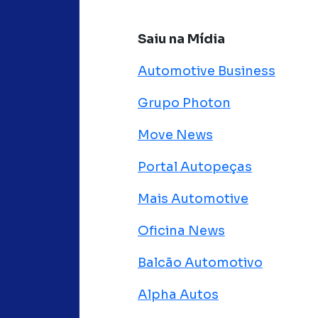
Saiu na Mídia
Automotive Business
Grupo Photon
Move News
Portal Autopeças
Mais Automotive
Oficina News
Balcão Automotivo
Alpha Autos