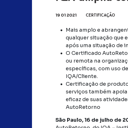
19 01 2021
CERTIFICAÇÃO
Mais amplo e abrangent
qualquer situação que 
após uma situação de i
O Certificado AutoReto
ou remota na organiza
específicas, com uso de
IQA/Cliente.
Certificação de produto
serviços também apoia
eficaz de suas atividade
AutoRetorno
São Paulo, 16 de julho de 
AutoRetorno, do IQA – Inst