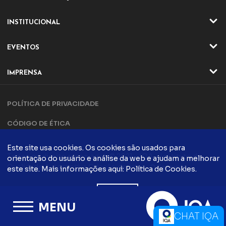
ATIVIDADES
INSTITUCIONAL
SETORES
QUEM SOMOS
EVENTOS
ATUAÇÃO
EVENTOS ONLINE
DIRETORIA E CONSELHO
IMPRENSA
EVENTO ONLINE
DIFERENCIAIS IQA
NOTÍCIAS
TRILHA DA QUALIDADE
PARCERIAS
POLÍTICA DE PRIVACIDADE
ARTIGOS
COMPLIANCE
CONTATO
CÓDIGO DE ÉTICA
POLÍTICA DA QUALIDADE
EVENTOS PRESENCIAIS
CADASTRO
EVENTO PRESENCIAIS
Este site usa cookies. Os cookies são usados ​​para
FALE CONOSCO
Todos os direito reservados © 2021 - IQA - Instituto da
orientação do usuário e análise da web e ajudam a melhorar
FÓRUM DA QUALIDADE
COMUNICAÇÃO
Qualidade Automotiva
Criação de sites
este site. Mais informações aqui:
Política de Cookies
.
CONTATO
PODCASTS
QUALIDADE
ACEITO
BLOG IQA
TRABALHE CONOSCO
MENU
INFORMATIVOS IQA
CHAT IQA
OUVIDORIA