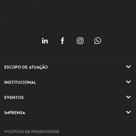
ESCOPO DE ATUAÇÃO
ATIVIDADES
INSTITUCIONAL
SETORES
QUEM SOMOS
EVENTOS
ATUAÇÃO
EVENTOS ONLINE
DIRETORIA E CONSELHO
IMPRENSA
EVENTO ONLINE
DIFERENCIAIS IQA
NOTÍCIAS
TRILHA DA QUALIDADE
PARCERIAS
POLÍTICA DE PRIVACIDADE
ARTIGOS