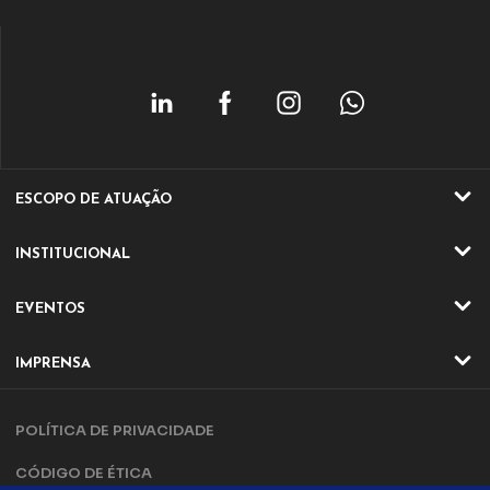
ESCOPO DE ATUAÇÃO
ATIVIDADES
INSTITUCIONAL
SETORES
QUEM SOMOS
EVENTOS
ATUAÇÃO
EVENTOS ONLINE
DIRETORIA E CONSELHO
IMPRENSA
EVENTO ONLINE
DIFERENCIAIS IQA
NOTÍCIAS
TRILHA DA QUALIDADE
PARCERIAS
POLÍTICA DE PRIVACIDADE
ARTIGOS
COMPLIANCE
CONTATO
CÓDIGO DE ÉTICA
POLÍTICA DA QUALIDADE
EVENTOS PRESENCIAIS