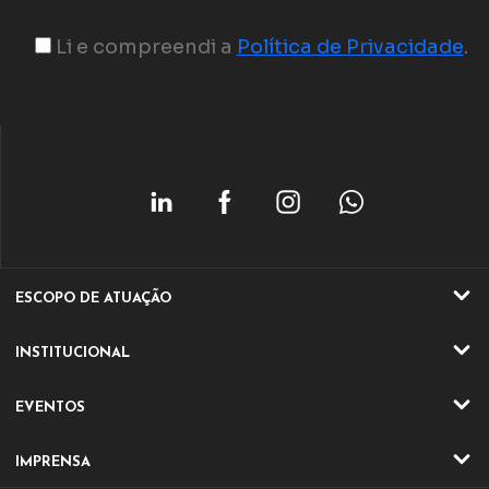
Li e compreendi a
Política de Privacidade
.
ESCOPO DE ATUAÇÃO
ATIVIDADES
INSTITUCIONAL
SETORES
QUEM SOMOS
EVENTOS
ATUAÇÃO
EVENTOS ONLINE
DIRETORIA E CONSELHO
IMPRENSA
EVENTO ONLINE
DIFERENCIAIS IQA