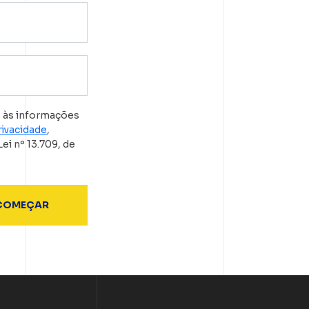
o às informações
rivacidade
,
i nº 13.709, de