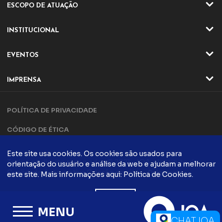
ESCOPO DE ATUAÇÃO
ATIVIDADES
INSTITUCIONAL
SETORES
QUEM SOMOS
EVENTOS
ATUAÇÃO
EVENTOS ONLINE
DIRETORIA E CONSELHO
IMPRENSA
EVENTO ONLINE
DIFERENCIAIS IQA
NOTÍCIAS
TRILHA DA QUALIDADE
PARCERIAS
POLÍTICA DE PRIVACIDADE
ARTIGOS
COMPLIANCE
CONTATO
CÓDIGO DE ÉTICA
POLÍTICA DA QUALIDADE
EVENTOS PRESENCIAIS
CADASTRO
EVENTO PRESENCIAIS
Este site usa cookies. Os cookies são usados ​​para
FALE CONOSCO
Todos os direito reservados © 2021 - IQA - Instituto da
orientação do usuário e análise da web e ajudam a melhorar
FÓRUM DA QUALIDADE
COMUNICAÇÃO
Qualidade Automotiva
Criação de sites
este site. Mais informações aqui:
Política de Cookies
.
CONTATO
PODCASTS
QUALIDADE
ACEITO
BLOG IQA
TRABALHE CONOSCO
MENU
INFORMATIVOS IQA
CHAT IQA
OUVIDORIA