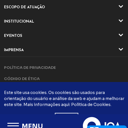
ESCOPO DE ATUAÇÃO
ATIVIDADES
INSTITUCIONAL
SETORES
QUEM SOMOS
EVENTOS
ATUAÇÃO
EVENTOS ONLINE
DIRETORIA E CONSELHO
IMPRENSA
EVENTO ONLINE
DIFERENCIAIS IQA
NOTÍCIAS
TRILHA DA QUALIDADE
PARCERIAS
POLÍTICA DE PRIVACIDADE
ARTIGOS
COMPLIANCE
CONTATO
CÓDIGO DE ÉTICA
POLÍTICA DA QUALIDADE
EVENTOS PRESENCIAIS
CADASTRO
EVENTO PRESENCIAIS
Este site usa cookies. Os cookies são usados ​​para
FALE CONOSCO
Todos os direito reservados © 2021 - IQA - Instituto da
orientação do usuário e análise da web e ajudam a melhorar
FÓRUM DA QUALIDADE
COMUNICAÇÃO
Qualidade Automotiva
Criação de sites
este site. Mais informações aqui:
Política de Cookies
.
CONTATO
PODCASTS
QUALIDADE
ACEITO
BLOG IQA
TRABALHE CONOSCO
MENU